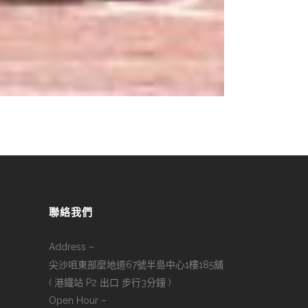
聯絡我們
Address –
尖沙咀東部麼地道67號半島中心1樓185舖
( 港鐵站 P2 出口 步行3分鐘 )
Open Hour –