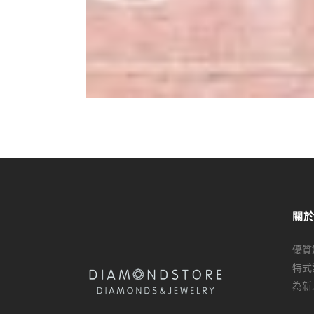
關
優質
特式
為新