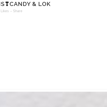
S❣CANDY & LOK
Likes
Share