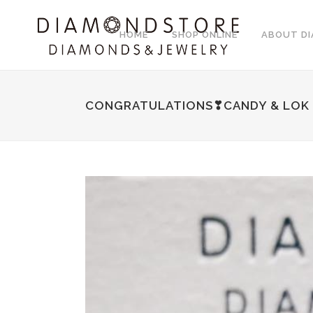
HOME
SHOP ONLINE
ABOUT D
CONGRATULATIONS❣CANDY & LOK