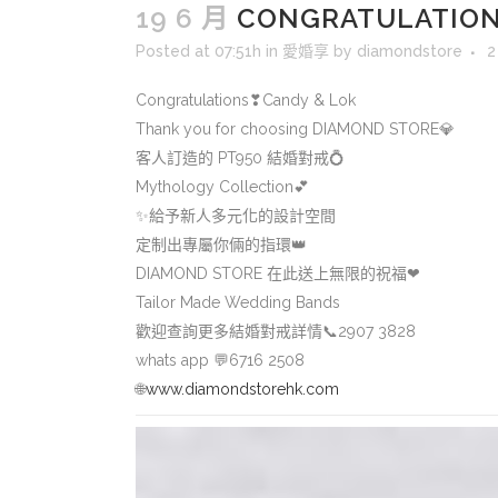
19 6 月
CONGRATULATION
Posted at 07:51h
in
愛婚享
by
diamondstore
2
Congratulations
❣
Candy & Lok
Thank you for choosing DIAMOND STORE
💎
客人訂造的 PT950 結婚對戒
💍
Mythology Collection
💕
✨
給予新人多元化的設計空間
定制出專屬你倆的指環
👑
DIAMOND STORE 在此送上無限的祝福
❤
Tailor Made Wedding Bands
歡迎查詢更多結婚對戒詳情
📞
2907 3828
whats app
💬
6716 2508
🌐
www.diamondstorehk.com