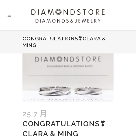
CONGRATULATIONS❣CLARA &
MING
25 7 月
CONGRATULATIONS❣
CLARA & MING