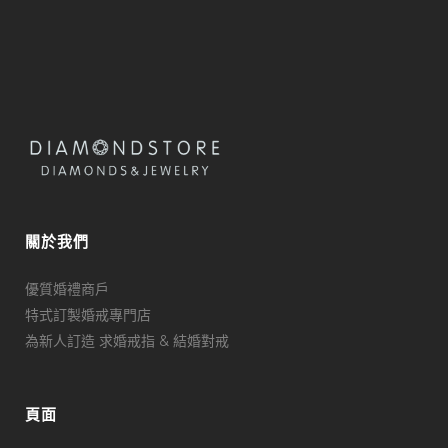
關於我們
優質婚禮商戶
特式訂製婚戒專門店
為新人訂造 求婚戒指 & 結婚對戒
頁面