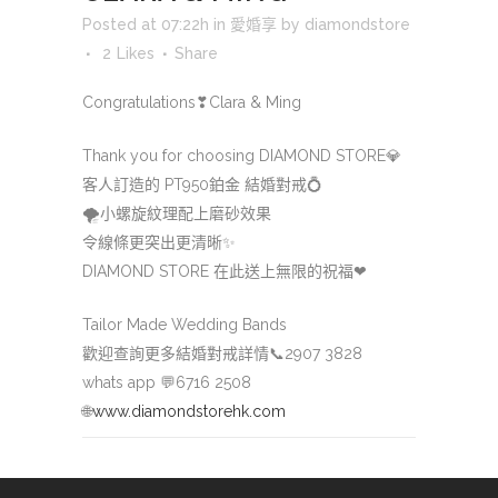
Posted at 07:22h
in
愛婚享
by
diamondstore
2
Likes
Share
Congratulations
❣
Clara & Ming
Thank you for choosing DIAMOND STORE
💎
客人訂造的 PT950鉑金 結婚對戒
💍
🌪
小螺旋紋理配上磨砂效果
令線條更突出更清晰
✨
DIAMOND STORE 在此送上無限的祝福
❤
Tailor Made Wedding Bands
歡迎查詢更多結婚對戒詳情
📞
2907 3828
whats app
💬
6716 2508
🌐
www.diamondstorehk.com