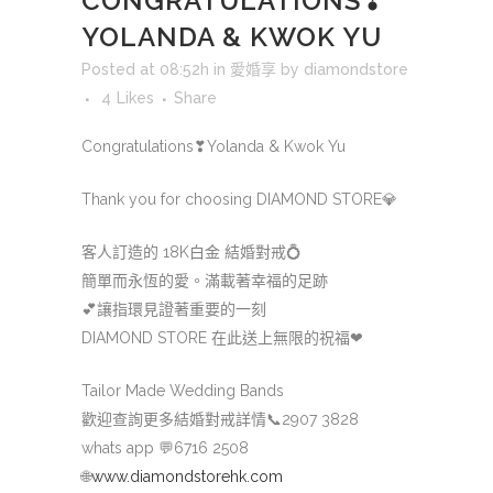
CONGRATULATIONS❣
YOLANDA & KWOK YU
Posted at 08:52h
in
愛婚享
by
diamondstore
4
Likes
Share
Congratulations
❣
Yolanda & Kwok Yu
Thank you for choosing DIAMOND STORE
💎
客人訂造的 18K白金 結婚對戒
💍
簡單而永恆的愛。滿載著幸福的足跡
💕
讓指環見證著重要的一刻
DIAMOND STORE 在此送上無限的祝福
❤
Tailor Made Wedding Bands
歡迎查詢更多結婚對戒詳情
📞
2907 3828
whats app
💬
6716 2508
🌐
www.diamondstorehk.com