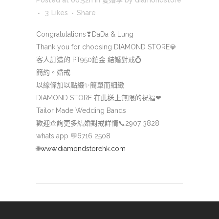
3
Likes
Share
Congratulations
❣
DaDa & Lung
Thank you for choosing DIAMOND STORE
💎
客人訂造的 PT950鉑金 結婚對戒
💍
簡約。婚戒
以線條加以點綴
✨
簡單而細緻
DIAMOND STORE 在此送上無限的祝福
❤
Tailor Made Wedding Bands
歡迎查詢更多結婚對戒詳情
📞
2907 3828
whats app
💬
6716 2508
🌐
www.diamondstorehk.com