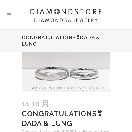
CONGRATULATIONS❣DADA &
LUNG
11 10 月
CONGRATULATIONS❣
DADA & LUNG
Posted at 06:52h
in
愛婚享
by
diamondstore