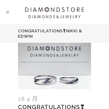
CONGRATULATIONS❣NIKKI &
EDWIN
18 4 月
CONGRATULATIONS❣