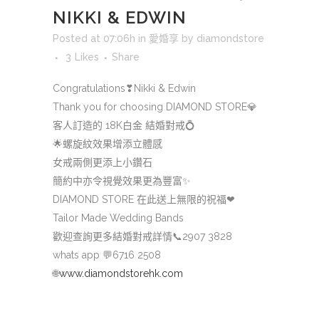
NIKKI & EDWIN
Posted at 07:06h
in
愛婚享
by
diamondstore
3
Likes
Share
Congratulations
❣
Nikki & Edwin
Thank you for choosing DIAMOND STORE
💎
客人訂造的 18K白金 結婚對戒
💍
🌟
螺旋紋效果增添立體感
女戒兩側更添上小鑽石
簡約中亦令視覺效果更為豐富
✨
DIAMOND STORE 在此送上無限的祝福
❤
Tailor Made Wedding Bands
歡迎查詢更多結婚對戒詳情
📞
2907 3828
whats app
💬
6716 2508
🌐
www.diamondstorehk.com