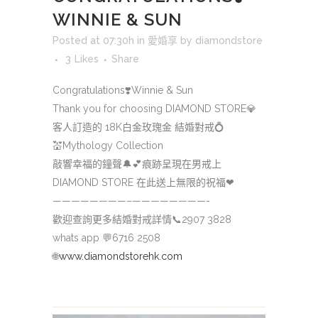
WINNIE & SUN
Posted at 07:30h
in
愛婚享
by
diamondstore
3
Likes
Share
Congratulations
❣️
Winnie & Sun
Thank you for choosing DIAMOND STORE
💎
客人訂造的 18K白金玫瑰金 結婚對戒
💍
💒
Mythology Collection
敲響幸福的鐘聲
🔔
💕
痕跡呈現在男戒上
DIAMOND STORE 在此送上無限的祝福
❤
————————–
————————-
歡迎查詢更多結婚對戒詳情
📞
2907 3828
whats app
💬
6716 2508
🌐
www.diamondstorehk.com