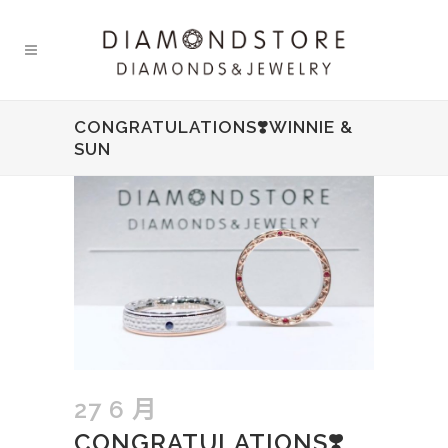
CONGRATULATIONS❣️WINNIE &
SUN
27 6 月
CONGRATULATIONS❣️