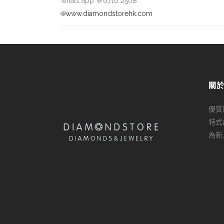
whats app
💬
6716 2508
🌐
www.diamondstorehk.com
關
優質
特式
為新