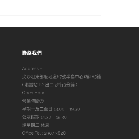
聯絡我們
Address –
尖沙咀東部麼地道67號半島中心1樓185舖
( 港鐵站 P2 出口 步行3分鐘 )
Open Hour –
營業時間🕑
星期一及三至日 13:00 – 19:30
公眾假期 14:30 – 19:30
逢星期二 休息
Office Tel : 2907 3828