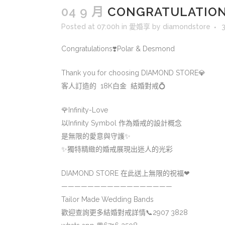
04 9 月
CONGRATULATION
Posted at 07:00h
in
愛婚享
by
diamondstore
Congratulations
❣️Polar & Desmond
Thank you for choosing DIAMOND STORE
💎
客人訂造的 18K白金 結婚對戒
💍
🌹
Infinity-Love
以Infinity Symbol 作為婚戒的設計概念
是無限的愛意與守護
✨
✨
獨特精緻的婚戒展現出迷人的光彩
DIAMOND STORE 在此送上無限的祝福
❤
—————————————————
Tailor Made Wedding Bands
歡迎查詢更多結婚對戒詳情
📞
2907 3828