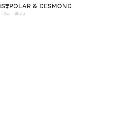
S❣️POLAR & DESMOND
3
Likes
Share