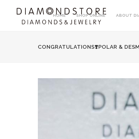
HOME
SHOP ONLINE
ABOUT D
CONGRATULATIONS❣️POLAR & DES