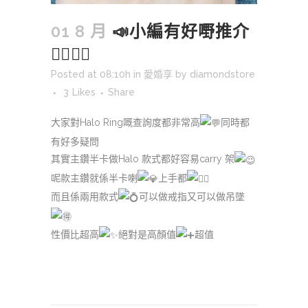
01 8 月
📣小編有好嘢推介
👍🏻👍🏻
Posted at 08:10h
in
愛婚享
by
diamondstore
3
Likes
Share
大家對Halo Ring嘅查詢度都非常高
同時都
有好多疑問
其實主鑽半卡做Halo 款式都好容易carry 架
呢款主鑽就係半卡喇
上手都
而且係兩用款式
可以做戒指又可以做吊墜
性價比超高
絕對是高顏值
超值