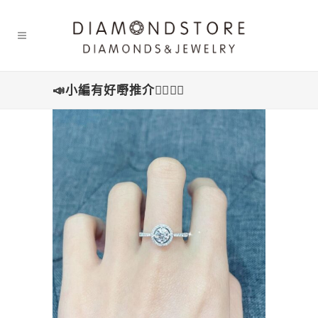
📣小編有好嘢推介👍🏻👍🏻