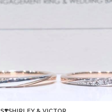
❣️SHIRLEY & VICTOR