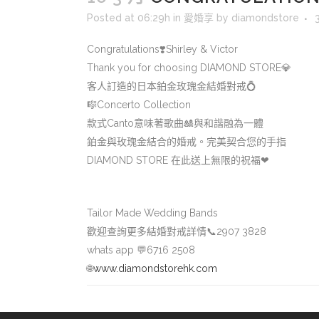
Posted at 06:29h
in
愛婚享
by
diamondstore
Congratulations
❣️
Shirley & Victor
Thank you for choosing DIAMOND STORE
💎
客人訂造的日本鉑金玫瑰金結婚對戒
💍
🎼
Concerto Collection
款式Canto意味著歌曲
🎎
與和諧融為一體
鉑金與玫瑰金結合的婚戒。完美契合您的手指
DIAMOND STORE 在此送上無限的祝福
❤
Tailor Made Wedding Bands
歡迎查詢更多結婚對戒詳情
📞
2907 3828
whats app
💬
6716 2508
🌐
www.diamondstorehk.com