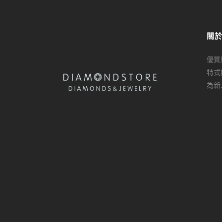
關
優質
特式
為新