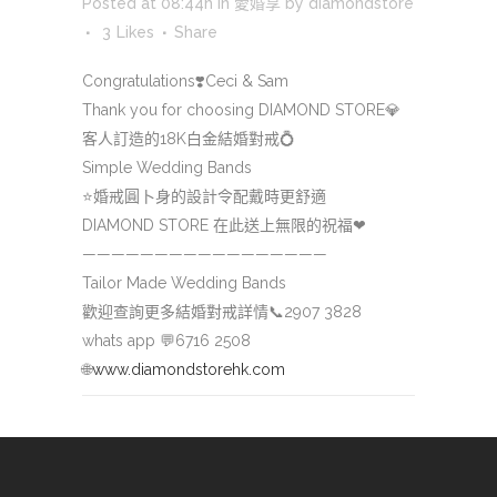
Posted at 08:44h
in
愛婚享
by
diamondstore
3
Likes
Share
Congratulations
❣️
Ceci & Sam
Thank you for choosing DIAMOND STORE
💎
客人訂造的18K白金結婚對戒
💍
Simple Wedding Bands
⭐️
婚戒圓卜身的設計令配戴時更舒適
DIAMOND STORE 在此送上無限的祝福
❤
—————————————————
Tailor Made Wedding Bands
歡迎查詢更多結婚對戒詳情
📞
2907 3828
whats app
💬
6716 2508
🌐
www.diamondstorehk.com