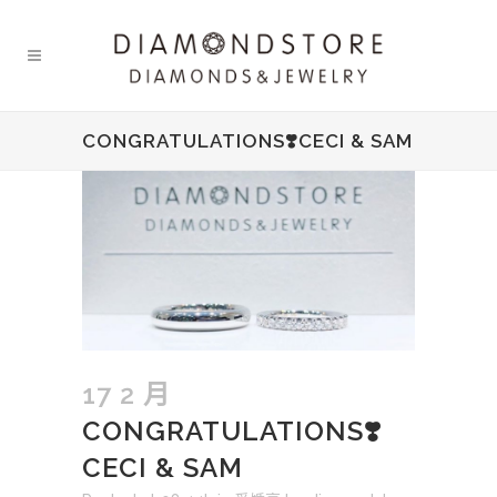
CONGRATULATIONS❣️CECI & SAM
17 2 月
CONGRATULATIONS❣️
CECI & SAM