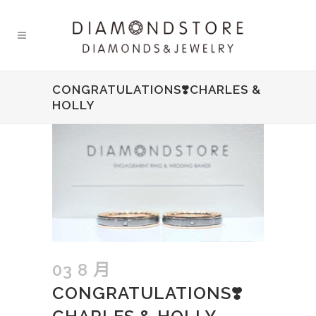
CONGRATULATIONS❣️CHARLES &
HOLLY
03 8 月
CONGRATULATIONS❣️