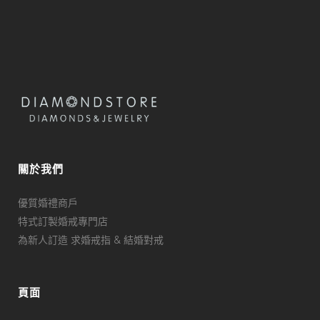
關於我們
優質婚禮商戶
特式訂製婚戒專門店
為新人訂造 求婚戒指 & 結婚對戒
頁面