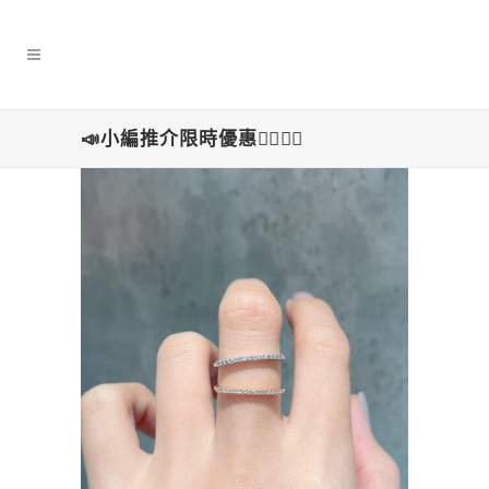
📣小編推介限時優惠👍🏻👍🏻