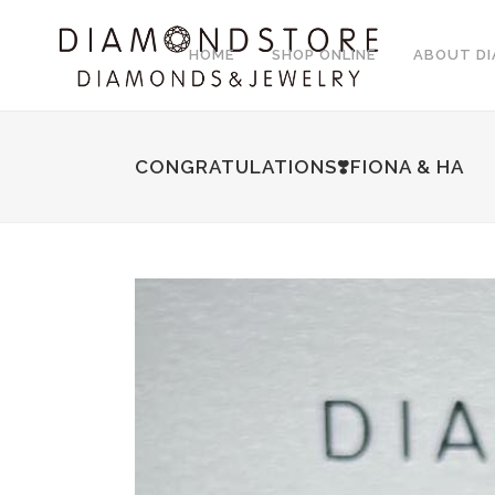
HOME
SHOP ONLINE
ABOUT D
CONGRATULATIONS❣️FIONA & HA