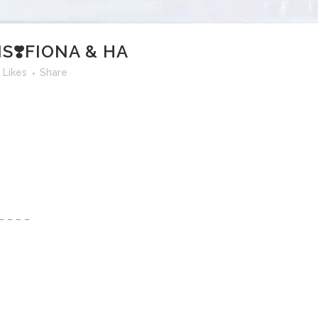
❣️FIONA & HA
Likes
Share
– – – –