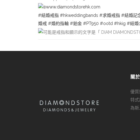
www.diamondstorehk.com
#結婚戒指
#hkweddingbands
#求婚戒指
#結婚記
婚戒
#婚約指輪
#鉑金
#PT950
#ootd
#hkig
#結婚
關
優質
特式
為新