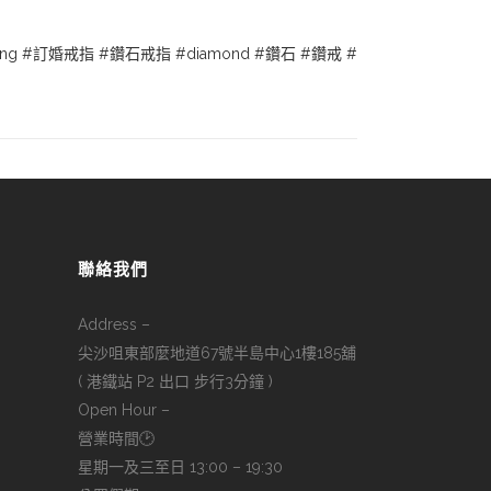
ing
#訂婚戒指
#鑽石戒指
#diamond
#鑽石
#鑽戒
#
聯絡我們
Address –
尖沙咀東部麼地道67號半島中心1樓185舖
( 港鐵站 P2 出口 步行3分鐘 )
Open Hour –
營業時間🕑
星期一及三至日 13:00 – 19:30