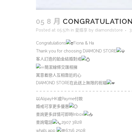
05 8 月
CONGRATULATIONS
Posted at 05:57h
in
愛婚享
by
diamondstore
3
Congratulations
Fiona & Ha
Thank you for choosing DIAMOND STORE
客人訂造的鉑金結婚對戒
簡潔線條交匯相擁
寓意着戀人互相靠近的心
DIAMOND STORE在此送上無限的祝福
– – – – – – – – – – – – – – – – – – – – – – – – – – – 
以AlipayHK或Payme付款
婚戒可享更多優惠
查詢更多詳情可即時Inbox
查詢電話
2907 3828
whats app
6716 2508