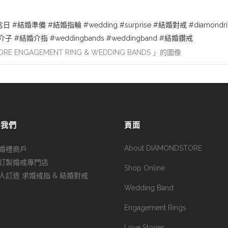
念日
#結婚準備
#結婚指輪
#wedding
#surprise
#結婚對戒
#diamondr
介子
#結婚介指
#weddingbands
#weddingband
#結婚鑽戒
於我們
頁面
About DIAMONDSTORE
婚禮商戶
訂製婚戒專門店
Shop Online
人訂造 求婚戒指 & 結婚對戒
Wedding Band
Engagement Rings
Love Stories