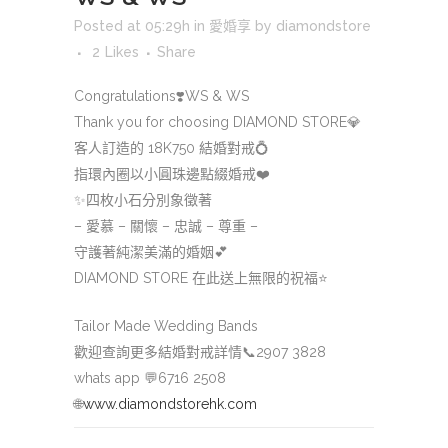
Posted at 05:29h
in
愛婚享
by
diamondstore
2
Likes
Share
Congratulations
❣️
WS & WS
Thank you for choosing DIAMOND STORE
💎
客人訂造的 18K750 結婚對戒
💍
指環內圈以小圓珠邊點綴婚戒
❤️
✨
四枚小石分別象徵著
– 愛慕 – 關懷 – 忠誠 – 尊重 –
守護著純潔美滿的婚姻
💕
DIAMOND STORE 在此送上無限的祝福
⭐️
Tailor Made Wedding Bands
歡迎查詢更多結婚對戒詳情
📞
2907 3828
whats app
💬
6716 2508
🌐
www.diamondstorehk.com