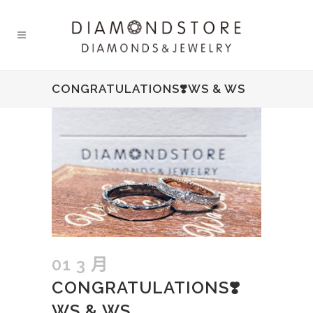
CONGRATULATIONS❣️WS & WS
01 3 月
CONGRATULATIONS❣️
WS & WS