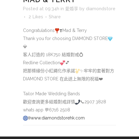
Posted at 09:34h
in
愛婚享
by
diamondstore
2
Likes
Share
Congratulations
❣️
Mad & Terry
Thank you for choosing DIAMOND STORE
💎
客人訂造的 18K750 結婚對戒
💍
Redline Collection
💕
把那條緣份小紅繩化作承諾
✨
牢牢的套著對方
DIAMOND STORE 在此送上無限的祝福
❤️
Tailor Made Wedding Bands
歡迎查詢更多結婚對戒詳情
📞
2907 3828
whats app
💬
6716 2508
🌐
www.diamondstorehk.com