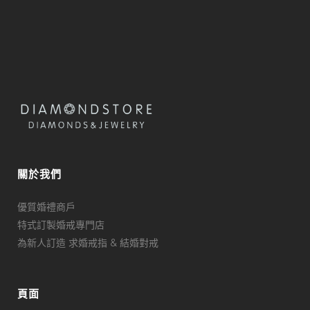
關於我們
優質婚禮商戶
特式訂製婚戒專門店
為新人訂造 求婚戒指 & 結婚對戒
頁面