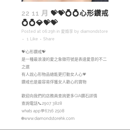
22 11 月
💝💝💍💍心形鑽戒
💍💍💎💝💝
Posted at 06:29h
in
愛婚享
by
diamondstore
1
Like
Share
💝心形鑽戒💝
是一種最浪漫的愛之象徵符號是表達愛意的不二
之選
有人說心形物品總能更打動女人心💗
鑽戒也是最容易俘獲女人歡心的寶物
歡迎向我們的店務員查詢更多GIA鑽石詳情
查詢電話📞2907 3828
whats app💬6716 2508
🌐www.diamondstorehk.com