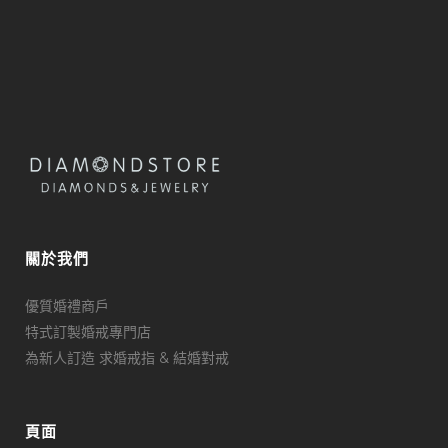
關於我們
優質婚禮商戶
特式訂製婚戒專門店
為新人訂造 求婚戒指 & 結婚對戒
頁面