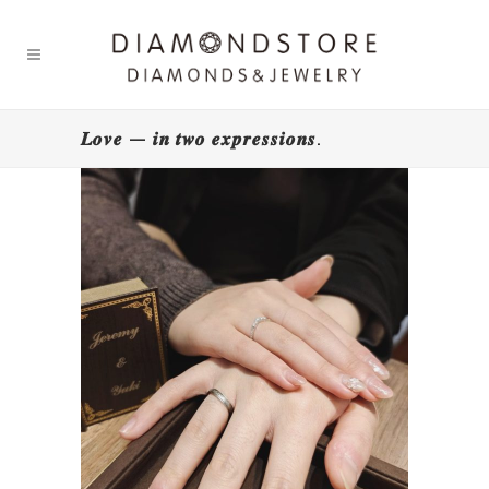
𝑳𝒐𝒗𝒆 — 𝒊𝒏 𝒕𝒘𝒐 𝒆𝒙𝒑𝒓𝒆𝒔𝒔𝒊𝒐𝒏𝒔.