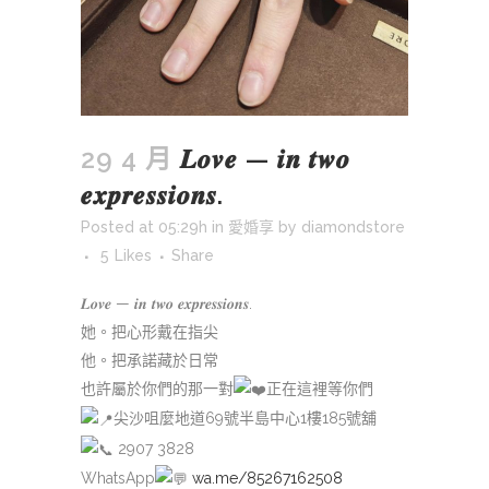
29 4 月
𝑳𝒐𝒗𝒆 — 𝒊𝒏 𝒕𝒘𝒐
𝒆𝒙𝒑𝒓𝒆𝒔𝒔𝒊𝒐𝒏𝒔.
Posted at 05:29h
in
愛婚享
by
diamondstore
5
Likes
Share
𝑳𝒐𝒗𝒆 — 𝒊𝒏 𝒕𝒘𝒐 𝒆𝒙𝒑𝒓𝒆𝒔𝒔𝒊𝒐𝒏𝒔.
她。把心形戴在指尖
他。把承諾藏於日常
也許屬於你們的那一對
正在這裡等你們
尖沙咀麼地道69號半島中心1樓185號舖
2907 3828
WhatsApp
wa.me/85267162508