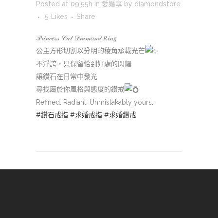
Posted at 09:55h
in
愛婚享
by
diamondstore
5
Likes
Share
𝒫𝓇𝒾𝓃𝒸𝑒𝓈𝓈 𝒞𝓊𝓉 𝒟𝒾𝒶𝓂𝑜𝓃𝒹 𝑅𝒾𝓃𝑔
公主方形切割以分明的稜角承載光芒
不浮誇，只保留恰到好處的閃耀
讓鑽石在日常中發光
尋找屬於你風格與態度的鑽戒
Refined. Radiant. Unmistakably yours.
#鑽石戒指
#求婚戒指
#求婚鑽戒