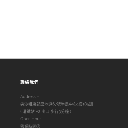
聯絡我們
Address –
尖沙咀東部麼地道67號半島中心1樓185舖
( 港鐵站 P2 出口 步行3分鐘 )
Open Hour –
營業時間🕑