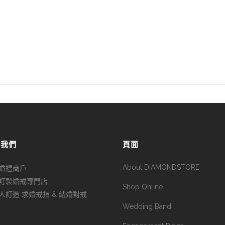
於我們
頁面
About DIAMONDSTORE
婚禮商戶
訂製婚戒專門店
Shop Online
人訂造 求婚戒指 & 結婚對戒
Wedding Band