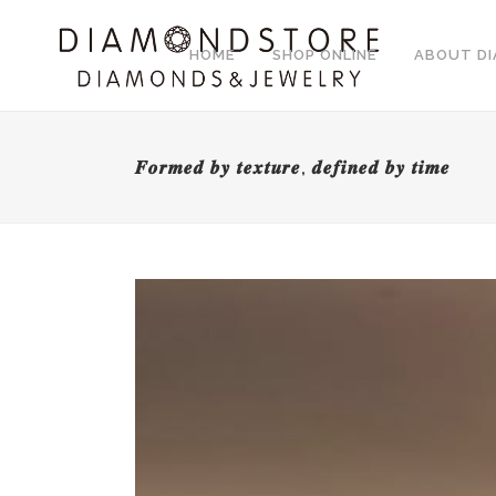
HOME
SHOP ONLINE
ABOUT D
𝑭𝒐𝒓𝒎𝒆𝒅 𝒃𝒚 𝒕𝒆𝒙𝒕𝒖𝒓𝒆, 𝒅𝒆𝒇𝒊𝒏𝒆𝒅 𝒃𝒚 𝒕𝒊𝒎𝒆