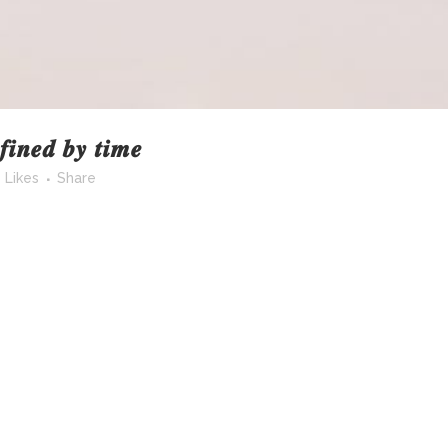
𝒊𝒏𝒆𝒅 𝒃𝒚 𝒕𝒊𝒎𝒆
Likes
Share