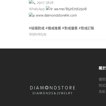
2907 3828
WhatsApp
wa.me/85267162508
www.diamondstorehk.com
.
#結婚對戒
#婚戒推薦
#對戒優惠
#對戒訂製
W580W579
關
優質
特式
為新