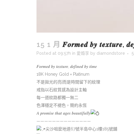
15 1 月
𝑭𝒐𝒓𝒎𝒆𝒅 𝒃𝒚 𝒕𝒆𝒙𝒕𝒖𝒓𝒆, 𝒅𝒆
Posted at 09:57h
in
愛婚享
by
diamondstore
5
𝑭𝒐𝒓𝒎𝒆𝒅 𝒃𝒚 𝒕𝒆𝒙𝒕𝒖𝒓𝒆, 𝒅𝒆𝒇𝒊𝒏𝒆𝒅 𝒃𝒚 𝒕𝒊𝒎𝒆
18K Honey Gold × Platinum
不是拋光的亮|而是時間留下的紋理
戒指以石紋質感為設計主軸
每一道紋路都獨一無二
色澤穩定不褪色，簡約永恆
𝑨 𝒑𝒓𝒐𝒎𝒊𝒔𝒆 𝒕𝒉𝒂𝒕 𝒂𝒈𝒆𝒔 𝒃𝒆𝒂𝒖𝒕𝒊𝒇𝒖𝒍𝒍𝒚
——————————————
尖沙咀麼地道67號半島中心1樓185號舖