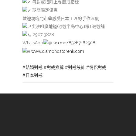
每對戒指附上專屬戒指枕
期間限定優惠
歡迎親臨門市✿感受日本工匠的手作溫度
尖沙咀麼地道69號半島中心1樓185號舖
2907 3828
WhatsApp
wa.me/85267162508
www.diamondstorehk.com
.
#結婚對戒
#對戒推薦
#對戒設計
#情侶對戒
#日本對戒