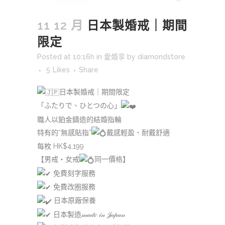
11 12 月
日本製婚戒｜期間
限定
Posted at 10:16h
in
愛婚享
by
diamondstore
5
Likes
Share
日本製婚戒｜期間限定
「ふたりで、ひとつの心」
職人以鉑金鑄造的結婚指輪
特有的“無感貼指”
戴感輕盈、耐戴舒適
每枚 HK$4,199
【男戒・女戒
同一價格】
免費刻字服務
免費改圈服務
日本原廠保養
日本製造𝓂𝒶𝒹𝑒 𝒾𝓃 𝒥𝒶𝓅𝒶𝓃