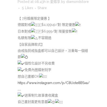
Posted at 08:43h
in
愛婚享
by
diamondstore
5
Likes
Share
【 7月婚展限定優惠 】
德國對戒
$4,199up/對 限定優惠
日本對戒
$6,999/對 限量發售
名額有限
不容錯過
【自家品牌款式】
由戒指到戒指盒都可以自己設計，注重每一個細
節
個性化設計不另收費
免費內圈鐳射刻字
想自己畫都OK
https://www.instagram.com/p/C8Uote8BSxa/
……
送客制化故事書收藏盒
自己畫封面更有意義