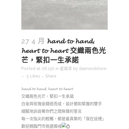
27 4 月
𝓱𝓪𝓷𝓭 𝓽𝓸 𝓱𝓪𝓷𝓭,
𝓱𝓮𝓪𝓻𝓽 𝓽𝓸 𝓱𝓮𝓪𝓻𝓽 交織兩色光
芒，緊扣一生承諾
Posted at 06:15h
in
愛婚享
by
diamondstore
5
Likes
Share
𝓱𝓪𝓷𝓭 𝓽𝓸 𝓱𝓪𝓷𝓭, 𝓱𝓮𝓪𝓻𝓽 𝓽𝓸 𝓱𝓮𝓪𝓻𝓽
交織兩色光芒，緊扣一生承諾
白金與玫瑰金鑄造而成，設計猶如緊握的雙手
細膩地訴說著你們之間無聲的誓言
每一次指尖的輕觸，都是最真摯的「我在這裡」
歡迎親臨門市挑選婚戒