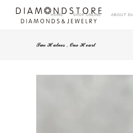
HOME
SHOP ONLINE
ABOUT D
𝒯𝓌ℴ ℋ𝒶𝓁𝓋ℯ𝓈 , 𝒪𝓃ℯ ℋℯ𝒶𝓇𝓉