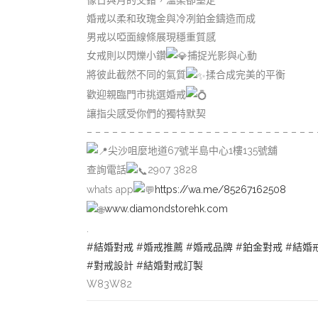
像日與月的交錯，溫柔卻堅定
婚戒以柔和玫瑰金與冷冽鉑金鑄造而成
男戒以啞面線條展現穩重質感
女戒則以閃爍小鑽
捕捉光影與心動
將彼此截然不同的氣質
揉合成完美的平衡
歡迎親臨門市挑選婚戒
讓指尖感受你們的獨特默契
– – – – – – – – – – – – – – – – – – – – – – – – – – – 
尖沙咀麼地道67號半島中心1樓135號舖
查詢電話
2907 3828
whats app
https://wa.me/85267162508
www.diamondstorehk.com
.
#結婚對戒
#婚戒推薦
#婚戒品牌
#鉑金對戒
#結婚
#對戒設計
#結婚對戒訂製
W83W82