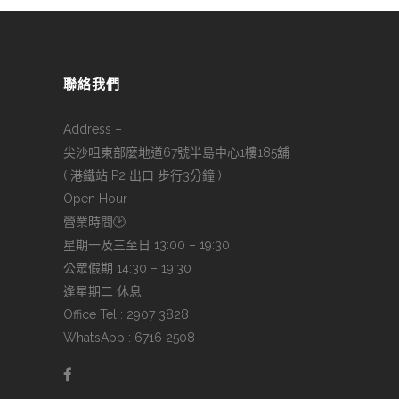
聯絡我們
Address –
尖沙咀東部麼地道67號半島中心1樓185舖
( 港鐵站 P2 出口 步行3分鐘 )
Open Hour –
營業時間🕑
星期一及三至日 13:00 – 19:30
公眾假期 14:30 – 19:30
逢星期二 休息
Office Tel : 2907 3828
What’sApp : 6716 2508