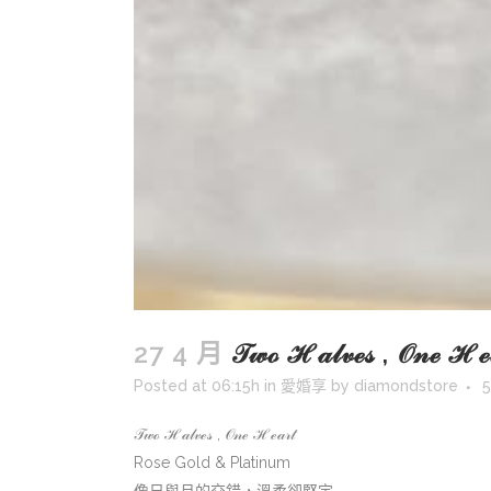
27 4 月
𝒯𝓌ℴ ℋ𝒶𝓁𝓋ℯ𝓈 , 𝒪𝓃ℯ ℋℯ𝒶
Posted at 06:15h
in
愛婚享
by
diamondstore
5
𝒯𝓌ℴ ℋ𝒶𝓁𝓋ℯ𝓈 , 𝒪𝓃ℯ ℋℯ𝒶𝓇𝓉
Rose Gold & Platinum