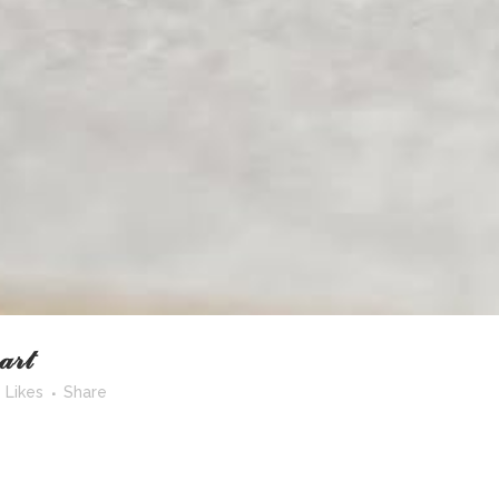
𝓇𝓉
Likes
Share