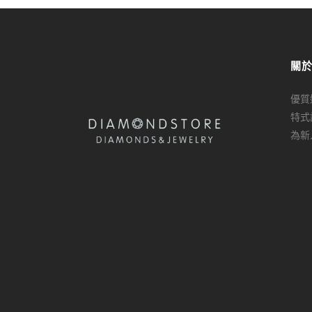
關
優質
特式
為新