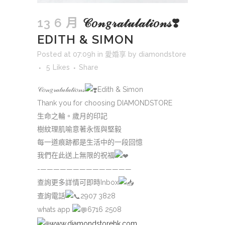
13 6 月
𝒞𝑜𝓃𝑔𝓇𝒶𝓉𝓊𝓁𝒶𝓉𝒾𝑜𝓃𝓈❣️
EDITH & SIMON
Posted at 07:09h
in
愛婚享
by
diamondstore
5
Likes
Share
𝒞𝑜𝓃𝑔𝓇𝒶𝓉𝓊𝓁𝒶𝓉𝒾𝑜𝓃𝓈
Edith & Simon
Thank you for choosing DIAMONDSTORE
生命之輪。歲月的印記
樹紋理肌喻意著永恆與堅毅
每一道痕跡都是生活中的一段回憶
我們在此送上無限的祝福
-——————————————
查詢更多詳情可即時Inbox
查詢電話
2907 3828
whats app
6716 2508
www.diamondstorehk.com