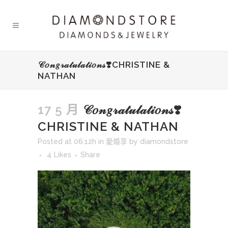
𝒞𝑜𝓃𝑔𝓇𝒶𝓉𝓊𝓁𝒶𝓉𝒾𝑜𝓃𝓈❣️CHRISTINE &
NATHAN
17 5 月
𝒞𝑜𝓃𝑔𝓇𝒶𝓉𝓊𝓁𝒶𝓉𝒾𝑜𝓃𝓈❣️
CHRISTINE & NATHAN
Posted at 06:12h
in
愛婚享
by
diamondstore
4
Likes
Share
視
訊
播
放