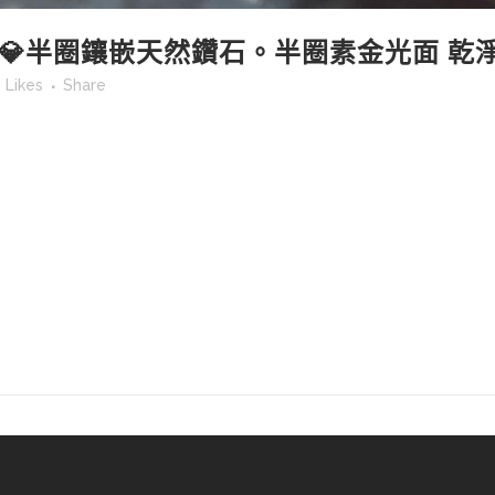
 💎半圈鑲嵌天然鑽石。半圈素金光面 
Likes
Share