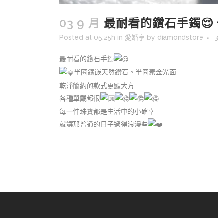
03 9 月
最耐看的鑽石手鐲😌
Posted at 05:25h
in
愛婚享
by
diamondstore
3
最耐看的鑽石手鐲
半圈鑲嵌天然鑽石。半圈素金光面
乾淨簡約的款式更顯大方
各種單戴都很
每一件珠寶都是生活中的小確幸
就讓那普通的日子過得浪漫些