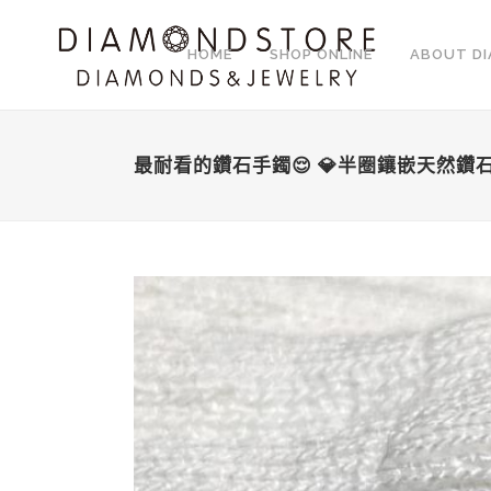
HOME
SHOP ONLINE
ABOUT D
最耐看的鑽石手鐲😌 💎半圈鑲嵌天然