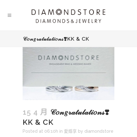
𝒞𝑜𝓃𝑔𝓇𝒶𝓉𝓊𝓁𝒶𝓉𝒾𝑜𝓃𝓈❣️KK & CK
15 4 月
𝒞𝑜𝓃𝑔𝓇𝒶𝓉𝓊𝓁𝒶𝓉𝒾𝑜𝓃𝓈❣️
KK & CK
Posted at 06:10h
in
愛婚享
by
diamondstore