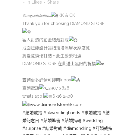
3
Likes
Share
𝒞𝑜𝓃𝑔𝓇𝒶𝓉𝓊𝓁𝒶𝓉𝒾𝑜𝓃𝓈
KK & CK
Thank you for choosing DIAMOND STORE
客人訂造的鉑金結婚對戒
戒面扭繩設計讓指環增添層次厚度感
將愛意繞環打結。此生緊緊相連
DIAMOND STORE 在此送上無限的祝福
——————————————-
查詢更多詳情可即時Inbox
查詢電話
2907 3828
whats app
6716 2508
www.diamondstorehk.com
#結婚戒指
#hkweddingbands
#求婚戒指
#結
婚記念日
#結婚準備
#結婚指輪
#wedding
#surprise
#結婚對戒
#diamondring
#訂婚戒指