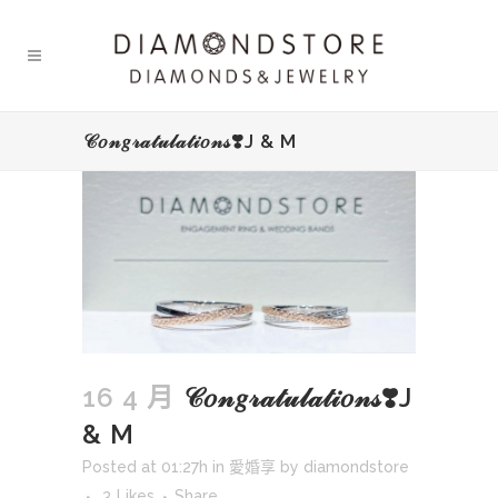
𝒞𝑜𝓃𝑔𝓇𝒶𝓉𝓊𝓁𝒶𝓉𝒾𝑜𝓃𝓈❣️J & M
16 4 月
𝒞𝑜𝓃𝑔𝓇𝒶𝓉𝓊𝓁𝒶𝓉𝒾𝑜𝓃𝓈❣️J
& M
Posted at 01:27h
in
愛婚享
by
diamondstore
3
Likes
Share