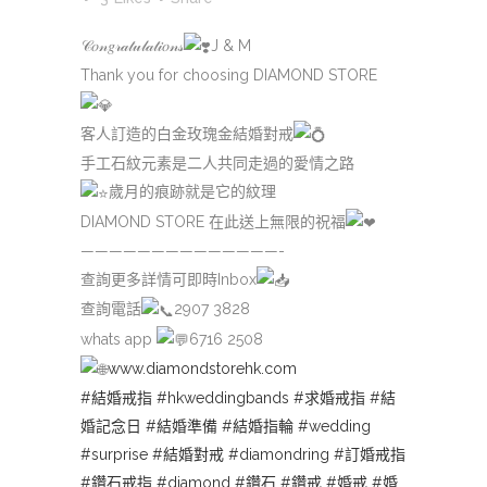
𝒞𝑜𝓃𝑔𝓇𝒶𝓉𝓊𝓁𝒶𝓉𝒾𝑜𝓃𝓈
J & M
Thank you for choosing DIAMOND STORE
客人訂造的白金玫瑰金結婚對戒
手工石紋元素是二人共同走過的愛情之路
歲月的痕跡就是它的紋理
DIAMOND STORE 在此送上無限的祝福
——————————————-
查詢更多詳情可即時Inbox
查詢電話
2907 3828
whats app
6716 2508
www.diamondstorehk.com
#結婚戒指
#hkweddingbands
#求婚戒指
#結
婚記念日
#結婚準備
#結婚指輪
#wedding
#surprise
#結婚對戒
#diamondring
#訂婚戒指
#鑽石戒指
#diamond
#鑽石
#鑽戒
#婚戒
#婚