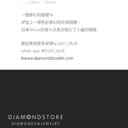
2
Likes
Share
一個夢幻的婚禮
🦄
🌈
加上一條色彩夢幻的珍珠頸鏈
✨
日本Akoya珍珠
🦄
又再次吸引了小編的眼睛
歡迎查詢更多詳情
📞
2907 3828
whats app
💬
6716 2508
🌐
www.diamondstorehk.com