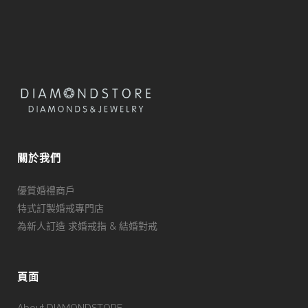
關於我們
優質婚禮商戶
特式訂製婚戒專門店
為新人訂造 求婚戒指 & 結婚對戒
頁面