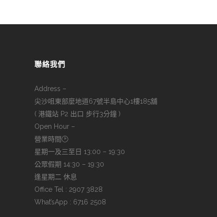
聯絡我們
Address –
尖沙咀東部麼地道67號半島中心1樓185舖
( 港鐵站 P2 出口 步行3分鐘 )
Open Hour –
營業時間🕑
星期一及三至日 13:00 – 19:30
公眾假期 14:30 – 19:30
逢星期二 休息
Office Tel : 2907 3828
What’sApp : 6716 2508