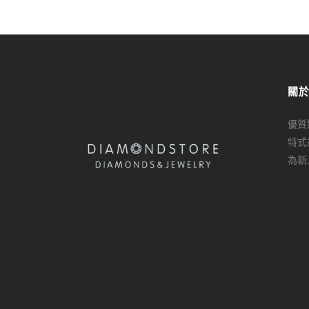
關
優質
特式
為新