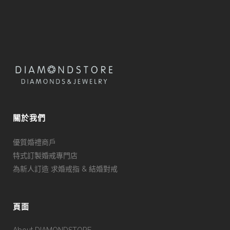
關於我們
優質婚禮商戶
特式訂製婚戒專門店
為新人訂造 求婚戒指 & 結婚對戒
頁面