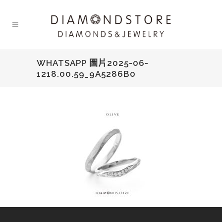
WHATSAPP 圖片2025-06-
1218.00.59_9A5286B0