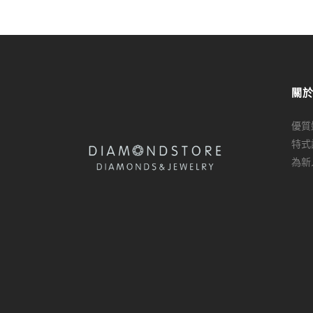
關
優質
特式
為新