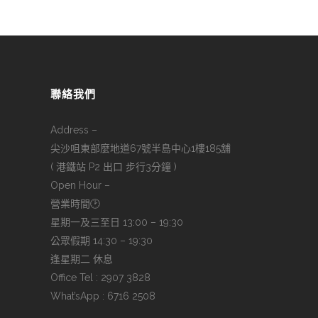
聯絡我們
Address –
尖沙咀東部麼地道67號半島中心1樓185舖
( 港鐵站 P2 出口 步行3分鐘 )
Open Hour –
營業時間🕑
星期一及三至日 13:00 – 19:30
公眾假期 14:30 – 19:30
逢星期二 休息
Office Tel : 2907 3828
What’sApp : 6716 2508