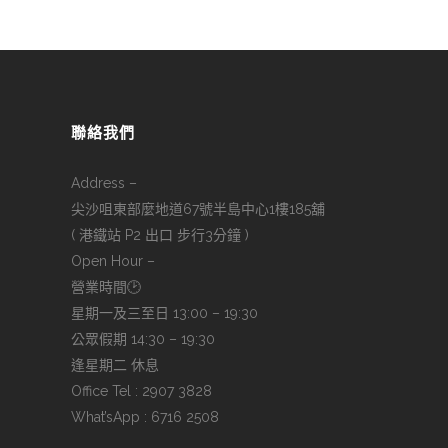
聯絡我們
Address –
尖沙咀東部麼地道67號半島中心1樓185舖
( 港鐵站 P2 出口 步行3分鐘 )
Open Hour –
營業時間🕑
星期一及三至日 13:00 – 19:30
公眾假期 14:30 – 19:30
逢星期二 休息
Office Tel : 2907 3828
What’sApp : 6716 2508