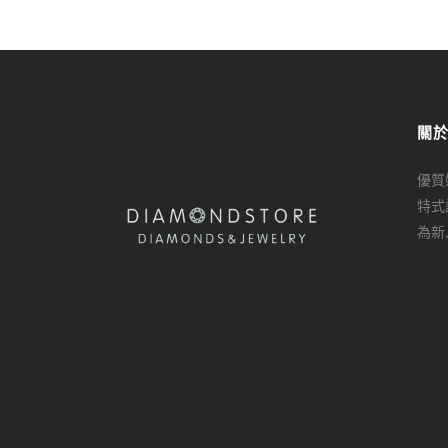
關
優質
特式
為新