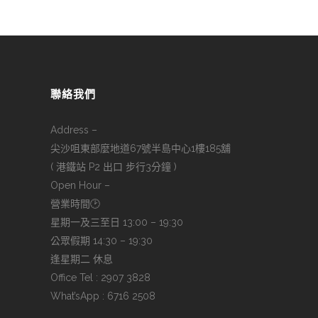
聯絡我們
Address –
尖沙咀東部麼地道67號半島中心1樓185舖
( 港鐵站 P2 出口 步行3分鐘 )
Open Hour –
營業時間🕑
星期一及三至日 13:00 – 19:30
公眾假期 14:30 – 19:30
逢星期二 休息
Office Tel : 2907 3828
What’sApp : 6716 2508