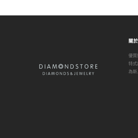
關
優質
特式
為新