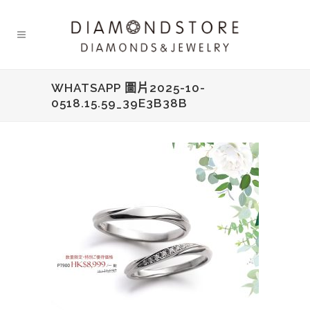
WHATSAPP 圖片2025-10-
0518.15.59_39E3B38B