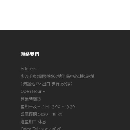
聯絡我們
Address –
尖沙咀東部麼地道67號半島中心1樓185舖
( 港鐵站 P2 出口 步行3分鐘 )
Open Hour –
營業時間🕑
星期一及三至日 13:00 – 19:30
公眾假期 14:30 – 19:30
逢星期二 休息
Office Tel : 2907 3828