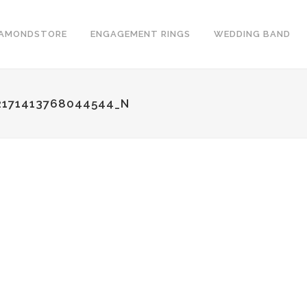
IAMONDSTORE
ENGAGEMENT RINGS
WEDDING BAND
2171413768044544_N