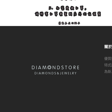
關
優質
特式
為新