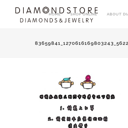
HOME
SHOP ONLINE
ABOUT D
83659841_1270616169803243_562