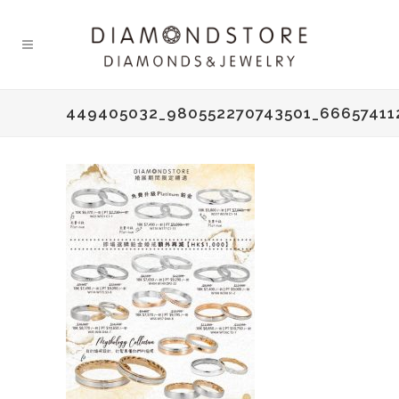
449405032_980552270743501_66657411