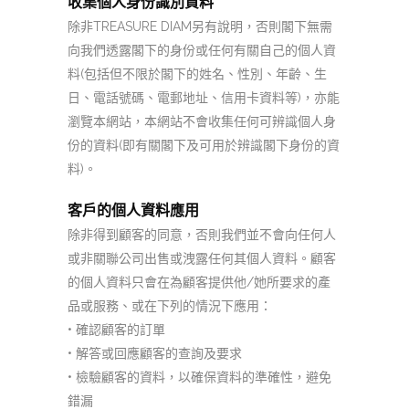
收集個人身份識別資料
除非
TREASURE DIAM
另有說明，否則閣下無需
向我們透露閣下的身份或任何有關自己的個人資
料
(
包括但不限於閣下的姓名、性別、年齡、生
日、電話號碼、電郵地址、信用卡資料等
)
，亦能
瀏覽本網站，本網站不會收集任何可辨識個人身
份的資料
(
即有關閣下及可用於辨識閣下身份的資
料
)
。
客戶的個人資料應用
除非得到顧客的同意
，
否則我們並不會向任何人
或非關聯公司出售或洩露任何其個人資料
。
顧客
的個人資料只會在為顧客提供他
/
她所要求的產
品或服務、或在下列的情況下應用：
•
確認顧客的訂單
•
解答或回應顧客的查詢及要求
•
檢驗顧客的資料，以確保資料的準確性，避免
錯漏