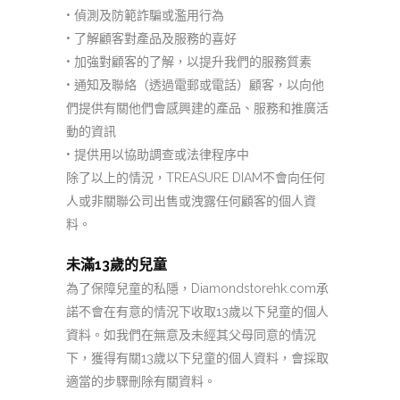
•
偵測及防範詐騙或濫用行為
•
了解顧客對產品及服務的喜好
•
加強對顧客的了解，以提升我們的服務質素
•
通知及聯絡（透過電郵或電話）顧客，以向他
們提供有關他們會感興建的產品、服務和推廣活
動的資訊
•
提供用以協助調查或法律程序中
除了以上的情況，
TREASURE DIAM
不會向任何
人或非關聯公司出售或洩露任何顧客的個人資
料。
未滿
13
歲的兒童
為了保障兒童的私隱，
Diamondstorehk.com
承
諾不會在有意的情況下收取
13
歲以下兒童的個人
資料。如我們在無意及未經其父母同意的情況
下，獲得有關
13
歲以下兒童的個人資料，會採取
適當的步驟刪除有關資料。