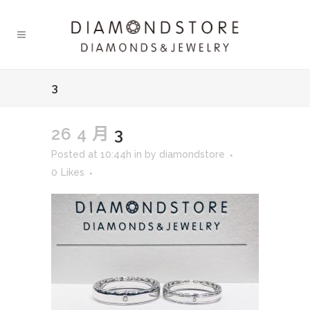
3
26 4 月
3
Posted at 10:44h
in
by
diamondstore
0
Likes