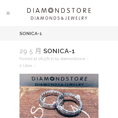
SONICA-1
29 5 月
SONICA-1
Posted at 06:57h
in
by
diamondstore
0
Likes