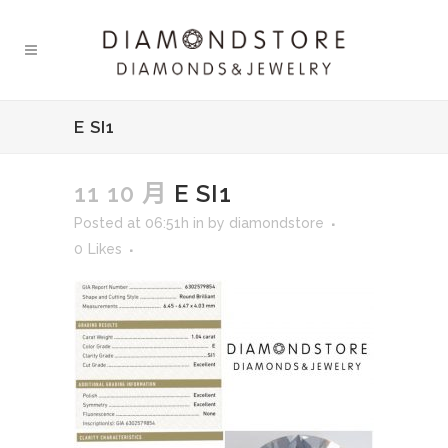
E SI1
11 10 月
E SI1
Posted at 06:51h
in
by
diamondstore
0
Likes