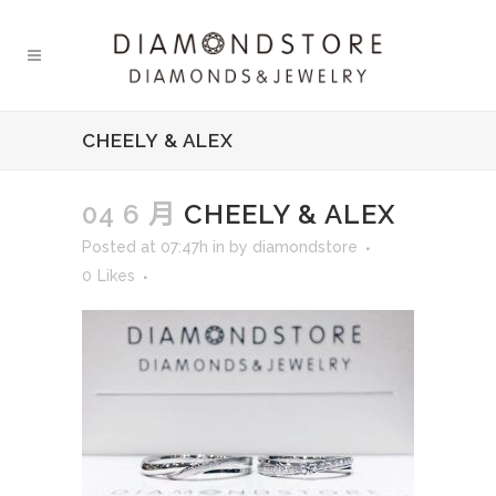
CHEELY & ALEX
04 6 月
CHEELY & ALEX
Posted at 07:47h
in
by
diamondstore
0
Likes