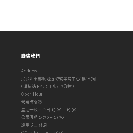
聯絡我們
Address –
尖沙咀東部麼地道67號半島中心1樓185舖
( 港鐵站 P2 出口 步行3分鐘 )
Open Hour –
營業時間🕑
星期一及三至日 13:00 – 19:30
公眾假期 14:30 – 19:30
逢星期二 休息
Office Tel : 2907 3828