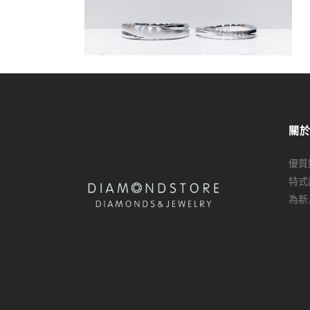
關
優質
特式
為新