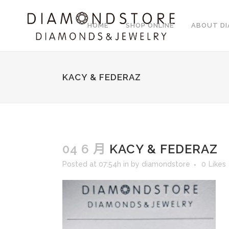
HOME
SHOP ONLINE
ABOUT D
KACY & FEDERAZ
04 6 月
KACY & FEDERAZ
Posted at 07:54h
in
by
diamondstore
0
Likes