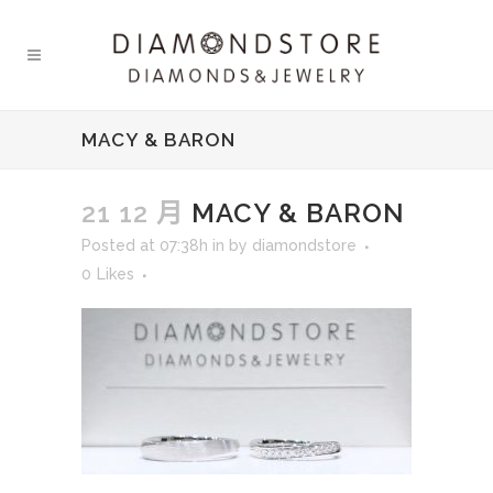
MACY & BARON
21 12 月
MACY & BARON
Posted at 07:38h
in
by
diamondstore
0
Likes