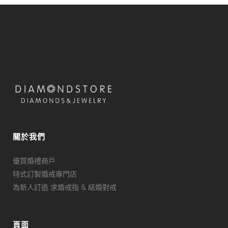
關於我們
優質婚禮商戶
特式訂製婚戒專門店
為新人訂造 求婚戒指 & 結婚對戒
頁面