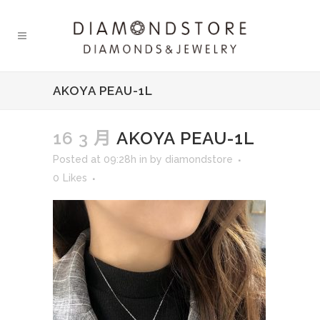
AKOYA PEAU-1L
16 3 月
AKOYA PEAU-1L
Posted at 09:28h
in
by
diamondstore
0
Likes