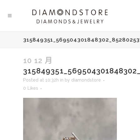
315849351_569504301848302_8528025
10 12 月
315849351_569504301848302
Posted at 10:32h
in
by
diamondstore
0
Likes