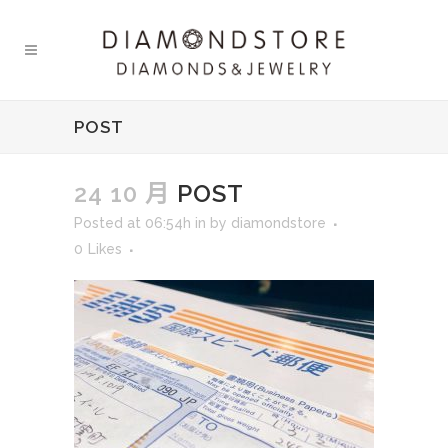
POST
24 10 月
POST
Posted at 06:54h
in
by
diamondstore
0
Likes