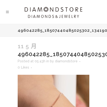
496042285_18507440485025302_13419
11 5 月
496042285_185074404850253
Posted at 05:43h
in
by
diamondstore
0
Likes