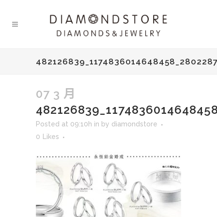
482126839_1174836014648458_280228
07 3 月
482126839_117483601464845
Posted at 09:10h
in
by
diamondstore
0
Likes